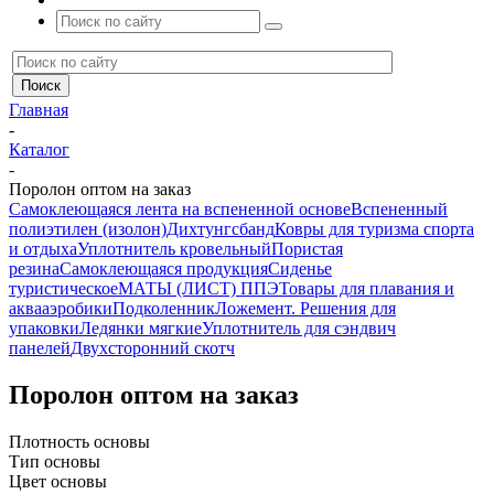
Главная
-
Каталог
-
Поролон оптом на заказ
Самоклеющаяся лента на вспененной основе
Вспененный
полиэтилен (изолон)
Дихтунгсбанд
Ковры для туризма спорта
и отдыха
Уплотнитель кровельный
Пористая
резина
Самоклеющаяся продукция
Сиденье
туристическое
МАТЫ (ЛИСТ) ППЭ
Товары для плавания и
аквааэробики
Подколенник
Ложемент. Решения для
упаковки
Ледянки мягкие
Уплотнитель для сэндвич
панелей
Двухсторонний скотч
Поролон оптом на заказ
Плотность основы
Тип основы
Цвет основы