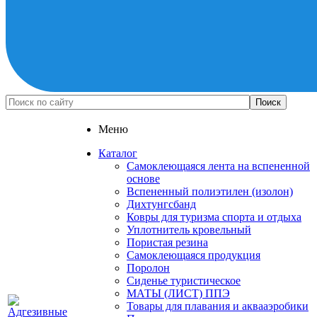
Меню
Каталог
Самоклеющаяся лента на вспененной
основе
Вспененный полиэтилен (изолон)
Дихтунгсбанд
Ковры для туризма спорта и отдыха
Уплотнитель кровельный
Пористая резина
Самоклеющаяся продукция
Поролон
Сиденье туристическое
МАТЫ (ЛИСТ) ППЭ
Товары для плавания и аквааэробики