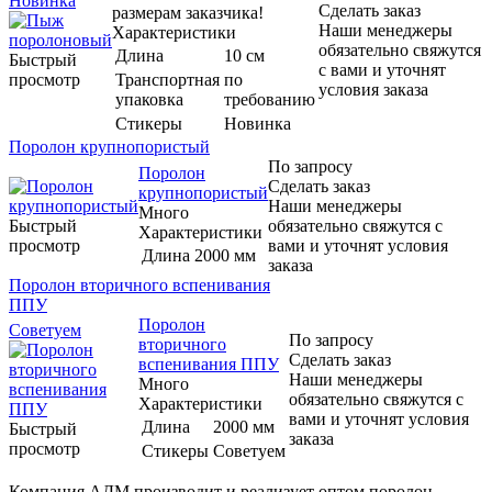
Новинка
Сделать заказ
размерам заказчика!
Наши менеджеры
Характеристики
обязательно свяжутся
Длина
10 см
Быстрый
с вами и уточнят
просмотр
Транспортная
по
условия заказа
упаковка
требованию
Стикеры
Новинка
Поролон крупнопористый
По запросу
Поролон
Сделать заказ
крупнопористый
Наши менеджеры
Много
Быстрый
обязательно свяжутся с
Характеристики
просмотр
вами и уточнят условия
Длина
2000 мм
заказа
Поролон вторичного вспенивания
ППУ
Поролон
Советуем
По запросу
вторичного
Сделать заказ
вспенивания ППУ
Наши менеджеры
Много
обязательно свяжутся с
Характеристики
вами и уточнят условия
Длина
2000 мм
Быстрый
заказа
просмотр
Стикеры
Советуем
Компания АДМ производит и реализует оптом поролон