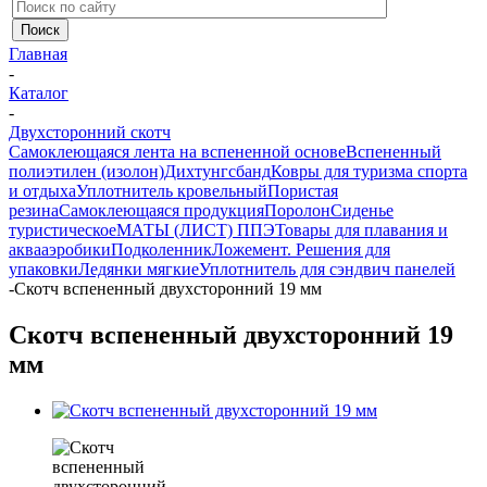
Главная
-
Каталог
-
Двухсторонний скотч
Самоклеющаяся лента на вспененной основе
Вспененный
полиэтилен (изолон)
Дихтунгсбанд
Ковры для туризма спорта
и отдыха
Уплотнитель кровельный
Пористая
резина
Самоклеющаяся продукция
Поролон
Сиденье
туристическое
МАТЫ (ЛИСТ) ППЭ
Товары для плавания и
аквааэробики
Подколенник
Ложемент. Решения для
упаковки
Ледянки мягкие
Уплотнитель для сэндвич панелей
-
Скотч вспененный двухсторонний 19 мм
Скотч вспененный двухсторонний 19
мм