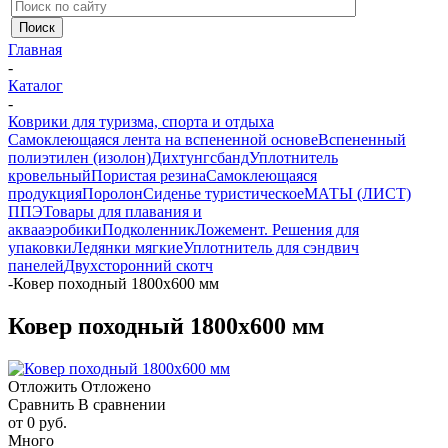
Главная
-
Каталог
-
Коврики для туризма, спорта и отдыха
Самоклеющаяся лента на вспененной основе
Вспененный
полиэтилен (изолон)
Дихтунгсбанд
Уплотнитель
кровельный
Пористая резина
Самоклеющаяся
продукция
Поролон
Сиденье туристическое
МАТЫ (ЛИСТ)
ППЭ
Товары для плавания и
аквааэробики
Подколенник
Ложемент. Решения для
упаковки
Ледянки мягкие
Уплотнитель для сэндвич
панелей
Двухсторонний скотч
-
Ковер походный 1800х600 мм
Ковер походный 1800х600 мм
Отложить
Отложено
Сравнить
В сравнении
от
0 руб.
Много