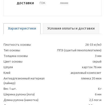
доставки
Характеристики
Условия оплаты и доставки
Плотность основы
26-33 кг/м3
Тип основы
ППЭ (сшитый пенополиэтилен)
Толщина основы
3 мм
Цвет основы
серый
Шпуля
картон 76 мм
Клей
акриловый композит
Антиадгезионный материал
пленка 20 мкм
(лайнер)
Вес 1 шт.
6 г
Ширина рулона (лога)
6 мм
Длина рулона (намотка)
2,5 пог.м