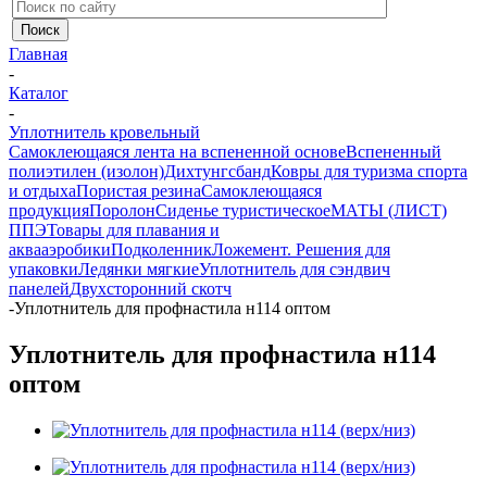
Главная
-
Каталог
-
Уплотнитель кровельный
Самоклеющаяся лента на вспененной основе
Вспененный
полиэтилен (изолон)
Дихтунгсбанд
Ковры для туризма спорта
и отдыха
Пористая резина
Самоклеющаяся
продукция
Поролон
Сиденье туристическое
МАТЫ (ЛИСТ)
ППЭ
Товары для плавания и
аквааэробики
Подколенник
Ложемент. Решения для
упаковки
Ледянки мягкие
Уплотнитель для сэндвич
панелей
Двухсторонний скотч
-
Уплотнитель для профнастила н114 оптом
Уплотнитель для профнастила н114
оптом