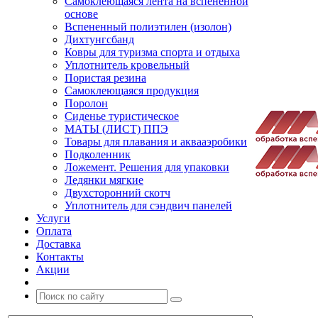
Самоклеющаяся лента на вспененной
основе
Вспененный полиэтилен (изолон)
Дихтунгсбанд
Ковры для туризма спорта и отдыха
Уплотнитель кровельный
Пористая резина
Самоклеющаяся продукция
Поролон
Сиденье туристическое
МАТЫ (ЛИСТ) ППЭ
Товары для плавания и аквааэробики
Подколенник
Ложемент. Решения для упаковки
Ледянки мягкие
Двухсторонний скотч
Уплотнитель для сэндвич панелей
Услуги
Оплата
Доставка
Контакты
Акции