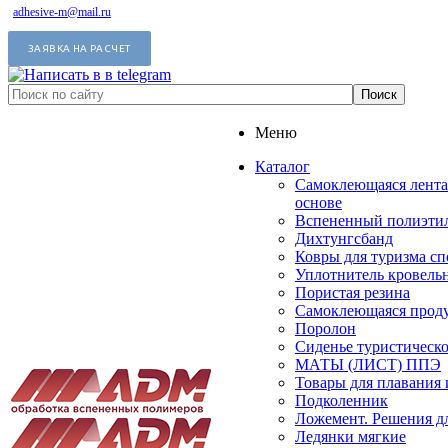
adhesive-m@mail.ru
ЗАЯВКА НА РАСЧЕТ
Меню
Каталог
Самоклеющаяся лента
основе
Вспененный полиэтил
Дихтунгсбанд
Ковры для туризма сп
Уплотнитель кровель
Пористая резина
Самоклеющаяся прод
Поролон
Сиденье туристическ
МАТЫ (ЛИСТ) ППЭ
Товары для плавания 
Подколенник
Ложемент. Решения д
Ледянки мягкие