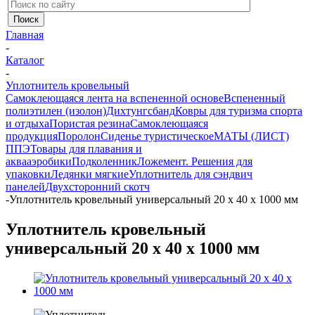
Главная
-
Каталог
-
Уплотнитель кровельный
Самоклеющаяся лента на вспененной основе
Вспененный
полиэтилен (изолон)
Дихтунгсбанд
Ковры для туризма спорта
и отдыха
Пористая резина
Самоклеющаяся
продукция
Поролон
Сиденье туристическое
МАТЫ (ЛИСТ)
ППЭ
Товары для плавания и
аквааэробики
Подколенник
Ложемент. Решения для
упаковки
Ледянки мягкие
Уплотнитель для сэндвич
панелей
Двухсторонний скотч
-
Уплотнитель кровельный универсальный 20 х 40 х 1000 мм
Уплотнитель кровельный
универсальный 20 х 40 х 1000 мм