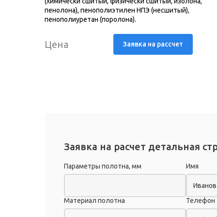
(химически сшитый, физически сшитый, изолона,
пенолона), пенополиэтилен НПЭ (несшитый),
пенополиуретан (поролона).
Цена
Заявка на рассчет
Заявка на расчет детальная ст
Параметры полотна, мм
Имя
Материал полотна
Телефон